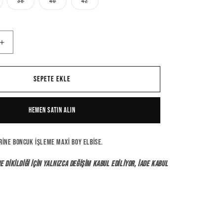
38
40
42
yasyon
Varyasyon
Varyasyon
Varyasyon
endi
tükendi
tükendi
tükendi
a
veya
veya
veya
lanılamıyor
kullanılamıyor
kullanılamıyor
kullanılamıyor
Cello
Dress
için
adedi
Sepete ekle
artırın
Hemen satın alın
rine boncuk işleme maxi boy elbise.
e dikildiği için yalnızca değişim kabul ediliyor, iade kabul