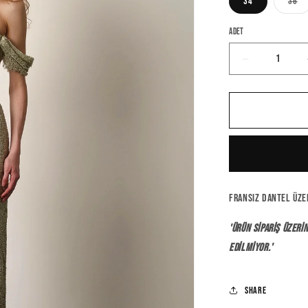
34
36
Var
kullanılamıyor
tük
vey
Adet
kul
Cello
Dress
için
adedi
azaltın
Fransız dantel üze
'Ürün sipariş üzerin
edilmiyor.'
Share