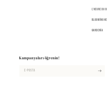
L'heure Du 
Blooming H
Gardenia
Kampanyaları öğrenin!
E-posta