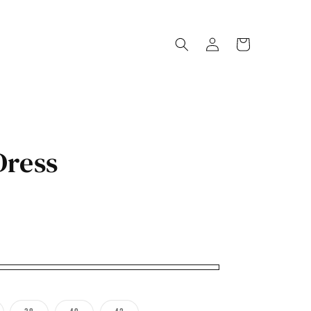
Oturum
Sepet
aç
Dress