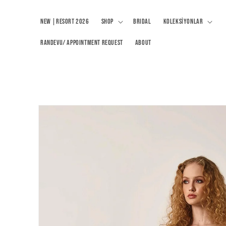
İçeriğe atla
NEW |RESORT 2026
Shop
BRIDAL
Koleksiyonlar
RANDEVU/ APPOINTMENT REQUEST
About
Ürün
bilgisine
atla