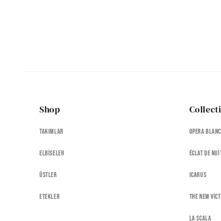
Shop
Collect
Takımlar
Opera Blan
Elbiseler
Éclat de Nui
Üstler
Icarus
Etekler
The New Vic
La Scala