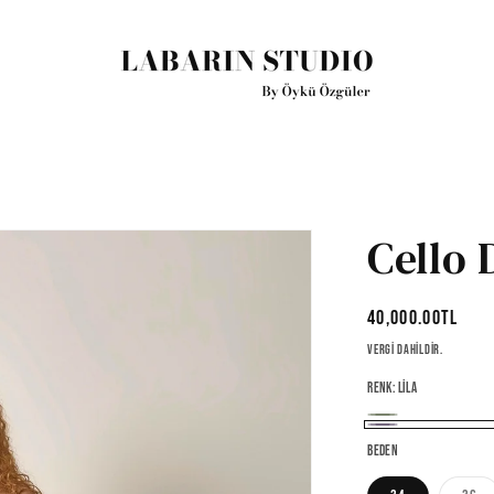
Cello 
Normal
40,000.00TL
fiyat
Vergi dahildir.
Renk:
Lila
Mint
Varyasyon
Lila
Beden
tükendi
veya