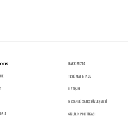
ions
Hakkımızda
che
Teslimat & Iade
t
İletişim
Mesafeli Satış Sözleşmesi
toria
Gizlilik Politikası