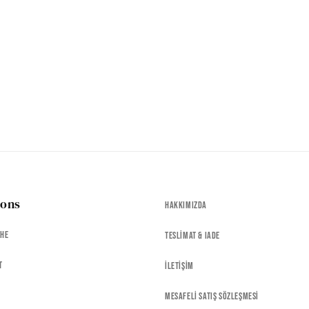
ions
Hakkımızda
che
Teslimat & Iade
t
İletişim
Mesafeli Satış Sözleşmesi