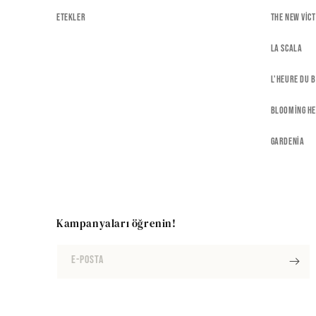
Etekler
The New Vic
La Scala
L'heure Du 
Blooming H
Gardenia
Kampanyaları öğrenin!
E-posta