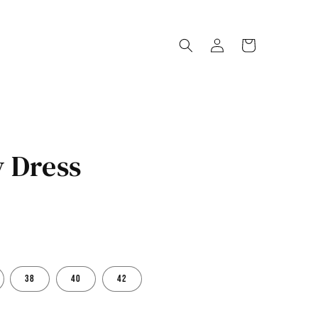
Oturum
Sepet
aç
 Dress
38
40
42