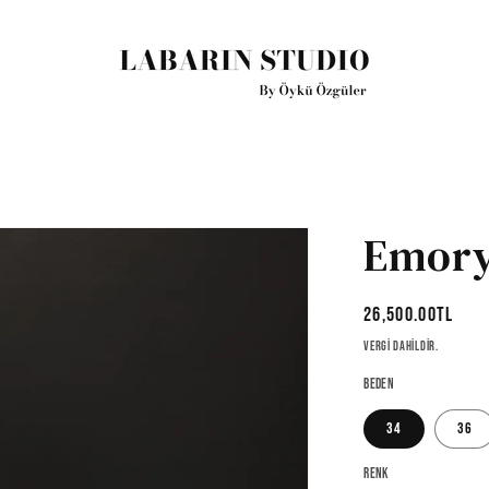
Emory
Normal
26,500.00TL
fiyat
Vergi dahildir.
Beden
34
36
Renk