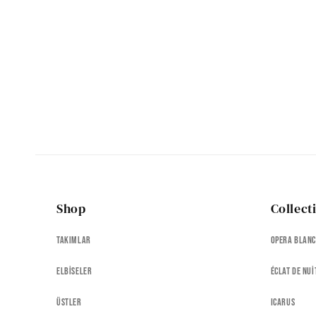
Shop
Collect
Takımlar
Opera Blan
Elbiseler
Éclat de Nui
Üstler
Icarus