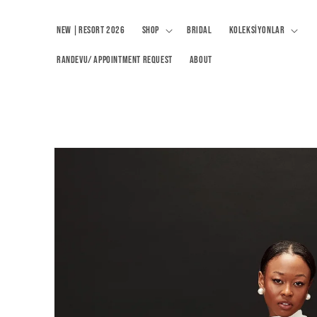
İçeriğe atla
NEW |RESORT 2026
Shop
BRIDAL
Koleksiyonlar
RANDEVU/ APPOINTMENT REQUEST
About
Ürün
bilgisine
atla