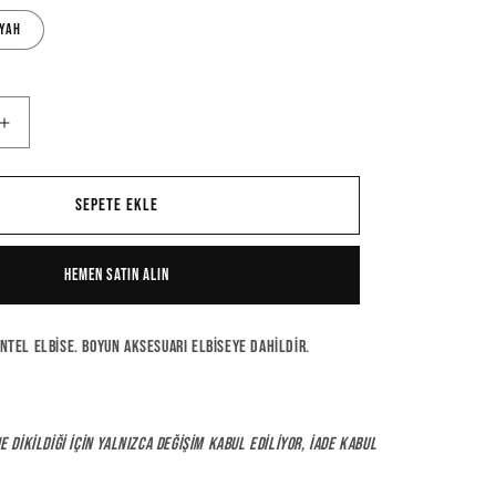
iyah
Emory
Dress
için
adedi
Sepete ekle
artırın
Hemen satın alın
ntel elbise. Boyun aksesuarı elbiseye dahildir.
e dikildiği için yalnızca değişim kabul ediliyor, iade kabul