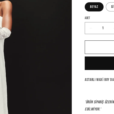
Beyaz
S
Adet
Emory
Dress
için
adedi
azaltın
Astarlı maxi boy da
'Ürün sipariş üzerin
edilmiyor.'