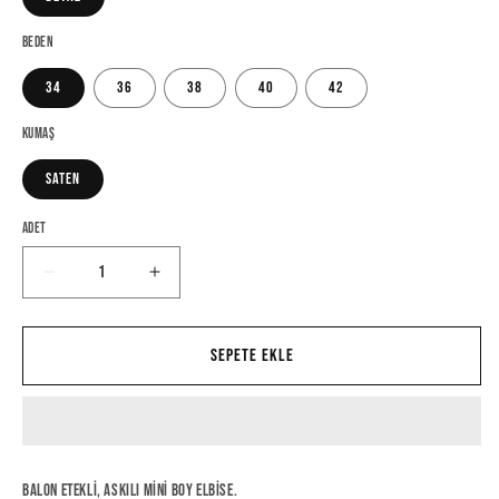
Beden
34
36
38
40
42
Kumaş
Saten
Adet
Lumen
Lumen
Dress
Dress
için
için
adedi
adedi
Sepete ekle
azaltın
artırın
Balon etekli, askılı mini boy elbise.