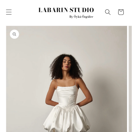
İçeriğe atla
Sepet
Ürün
bilgisine
atla