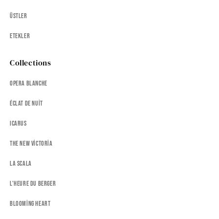
Üstler
Etekler
Collections
Opera Blanche
Éclat de Nuit
Icarus
The New Victoria
La Scala
L'heure Du Berger
Blooming Heart