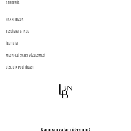
Gardenia
Hakkımızda
Teslimat & Iade
İletişim
Mesafeli Satış Sözleşmesi
Gizlilik Politikası
Kampanyaları öğrenin!