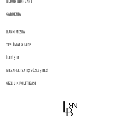
Blooming Heart
Gardenia
Hakkımızda
Teslimat & Iade
İletişim
Mesafeli Satış Sözleşmesi
Gizlilik Politikası