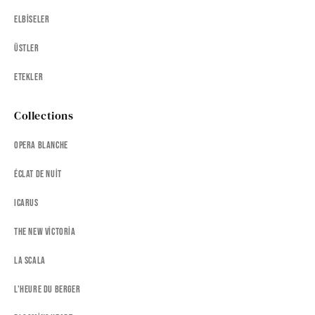
Elbiseler
Üstler
Etekler
Collections
Opera Blanche
Éclat de Nuit
Icarus
The New Victoria
La Scala
L'heure Du Berger