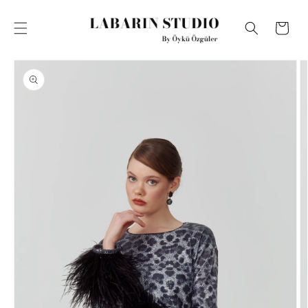
İçeriğe atla
Sepet
Ürün
bilgisine
atla