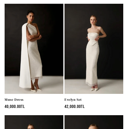
fiyat
fiyat
Muse Dress
Evelyn Set
Normal
40,000.00TL
Normal
42,000.00TL
fiyat
fiyat