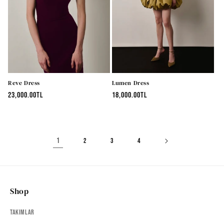
Reve Dress
Lumen Dress
Normal
23,000.00TL
Normal
18,000.00TL
fiyat
fiyat
1
2
3
4
Shop
Takımlar