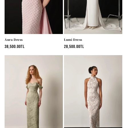
n
:
Aura Dress
Lumi Dress
Normal
38,500.00TL
Normal
28,500.00TL
fiyat
fiyat