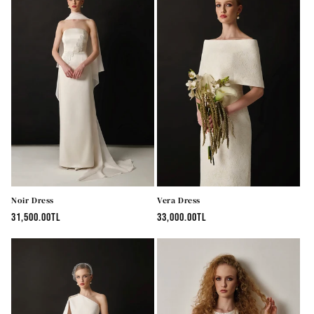
Noir Dress
Vera Dress
Normal
31,500.00TL
Normal
33,000.00TL
fiyat
fiyat