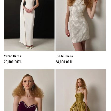
Verve Dress
Etoile Dress
Normal
29,500.00TL
Normal
24,000.00TL
fiyat
fiyat