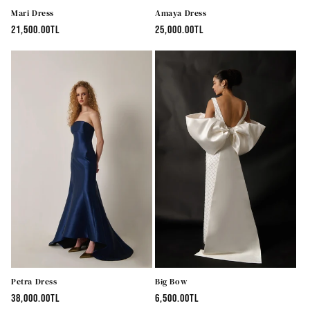
Mari Dress
Amaya Dress
Normal
21,500.00TL
Normal
25,000.00TL
fiyat
fiyat
Petra Dress
Big Bow
Normal
38,000.00TL
Normal
6,500.00TL