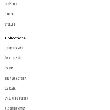
Elbiseler
Üstler
Etekler
Collections
Opera Blanche
Éclat de Nuit
Icarus
The New Victoria
La Scala
L'heure Du Berger
Blooming Heart