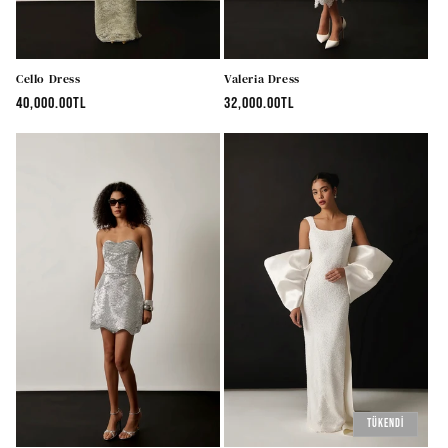
Cello Dress
Valeria Dress
Normal
40,000.00TL
Normal
32,000.00TL
fiyat
fiyat
Tükendi