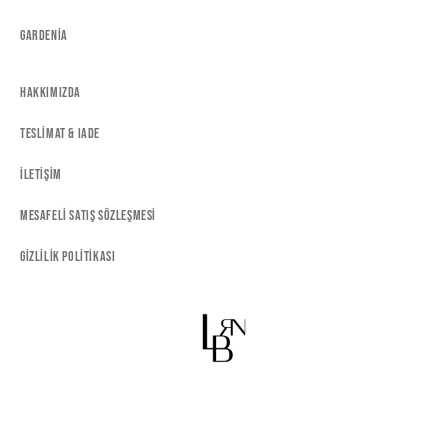
Gardenia
Hakkımızda
Teslimat & Iade
İletişim
Mesafeli Satış Sözleşmesi
Gizlilik Politikası